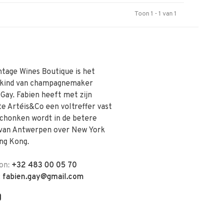
Toon 1 - 1 van 1
ntage Wines Boutique is het
skind van champagnemaker
 Gay. Fabien heeft met zijn
te Artéis&Co een voltreffer vast
schonken wordt in de betere
van Antwerpen over New York
ng Kong.
on:
+32 483 00 05 70
:
fabien.gay@gmail.com