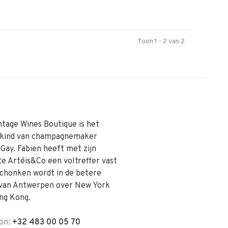
Toon 1 - 2 van 2
ntage Wines Boutique is het
skind van champagnemaker
 Gay. Fabien heeft met zijn
te Artéis&Co een voltreffer vast
schonken wordt in de betere
van Antwerpen over New York
ng Kong.
on:
+32 483 00 05 70