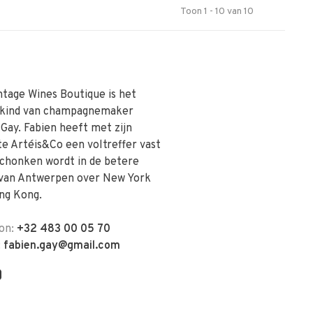
Toon 1 - 10 van 10
ntage Wines Boutique is het
skind van champagnemaker
 Gay. Fabien heeft met zijn
te Artéis&Co een voltreffer vast
schonken wordt in de betere
van Antwerpen over New York
ng Kong.
on:
+32 483 00 05 70
:
fabien.gay@gmail.com