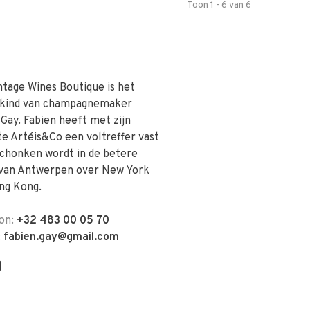
Toon 1 - 6 van 6
ntage Wines Boutique is het
skind van champagnemaker
 Gay. Fabien heeft met zijn
te Artéis&Co een voltreffer vast
schonken wordt in de betere
van Antwerpen over New York
ng Kong.
on:
+32 483 00 05 70
:
fabien.gay@gmail.com