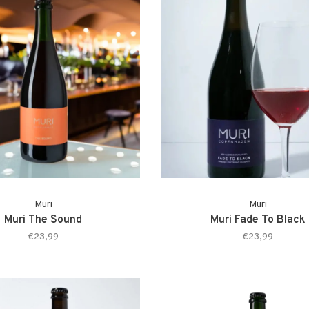
Muri
Muri
Muri The Sound
Muri Fade To Black
€23,99
€23,99