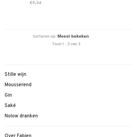
ROSÉ
€9,34
Sorteren op:
Toon 1 - 3 van 3
Stille wijn
Mousserend
Gin
Saké
Nolow dranken
Over Fabien