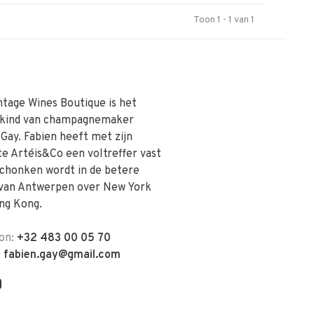
Toon 1 - 1 van 1
ntage Wines Boutique is het
skind van champagnemaker
 Gay. Fabien heeft met zijn
te Artéis&Co een voltreffer vast
schonken wordt in de betere
van Antwerpen over New York
ng Kong.
on:
+32 483 00 05 70
:
fabien.gay@gmail.com