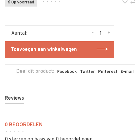
•
•
•
•
•
6 Op voorraad
-
+
Aantal:
Toevoegen aan winkelwagen
Deel dit product:
Facebook
Twitter
Pinterest
E-mail
Reviews
0 BEOORDELEN
•
•
•
•
•
0 sterren op basis van 0 beoordelingen