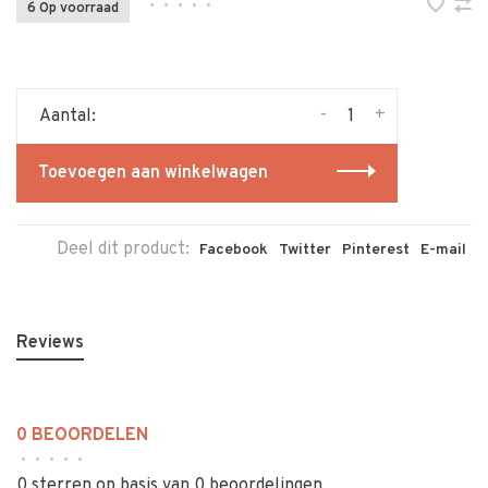
•
•
•
•
•
6 Op voorraad
-
+
Aantal:
Toevoegen aan winkelwagen
Deel dit product:
Facebook
Twitter
Pinterest
E-mail
Reviews
0 BEOORDELEN
•
•
•
•
•
0 sterren op basis van 0 beoordelingen