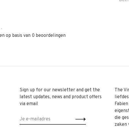
Deel
•
en op basis van 0 beoordelingen
Sign up for our newsletter and get the
The Vi
latest updates, news and product offers
liefde
via email
Fabien
eigens
die ge
zaken 