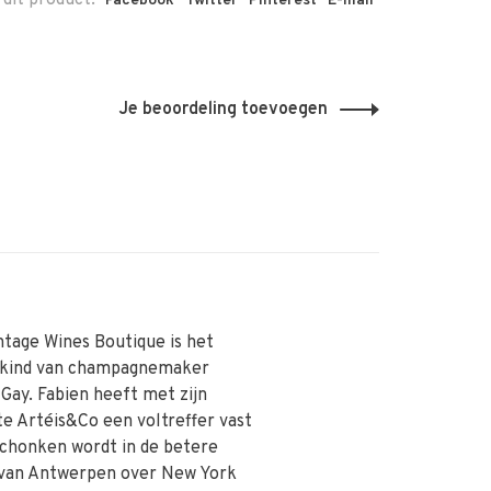
 dit product:
Facebook
Twitter
Pinterest
E-mail
Je beoordeling toevoegen
ntage Wines Boutique is het
skind van champagnemaker
 Gay. Fabien heeft met zijn
te Artéis&Co een voltreffer vast
schonken wordt in de betere
van Antwerpen over New York