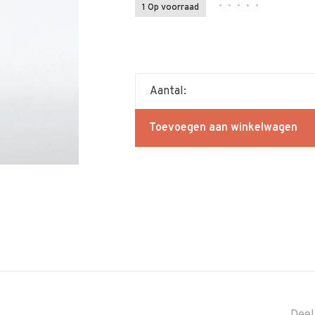
•
•
•
•
•
1 Op voorraad
Aantal:
Toevoegen aan winkelwagen