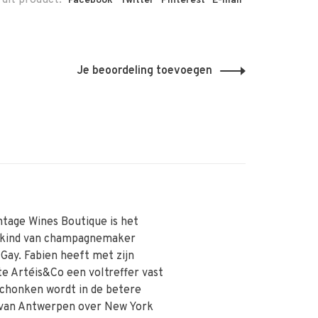
 dit product:
Facebook
Twitter
Pinterest
E-mail
Je beoordeling toevoegen
ntage Wines Boutique is het
skind van champagnemaker
 Gay. Fabien heeft met zijn
te Artéis&Co een voltreffer vast
schonken wordt in de betere
van Antwerpen over New York