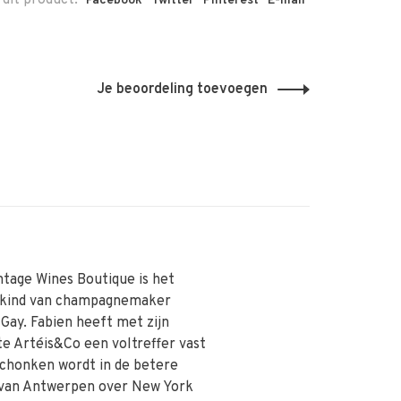
 dit product:
Facebook
Twitter
Pinterest
E-mail
Je beoordeling toevoegen
ntage Wines Boutique is het
skind van champagnemaker
 Gay. Fabien heeft met zijn
te Artéis&Co een voltreffer vast
schonken wordt in de betere
van Antwerpen over New York