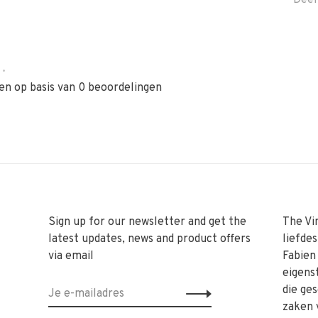
Deel
•
en op basis van 0 beoordelingen
Sign up for our newsletter and get the
The Vi
latest updates, news and product offers
liefde
via email
Fabien
eigens
die ge
zaken 