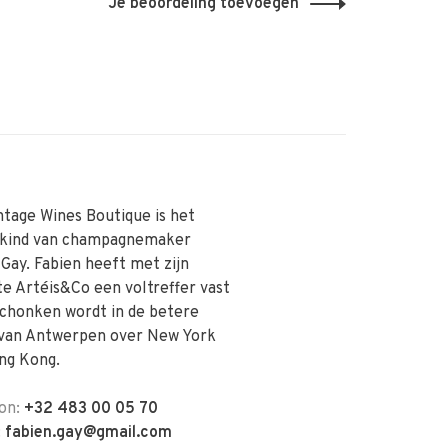
Je beoordeling toevoegen
ntage Wines Boutique is het
skind van champagnemaker
 Gay. Fabien heeft met zijn
te Artéis&Co een voltreffer vast
schonken wordt in de betere
van Antwerpen over New York
ng Kong.
on:
+32 483 00 05 70
:
fabien.gay@gmail.com