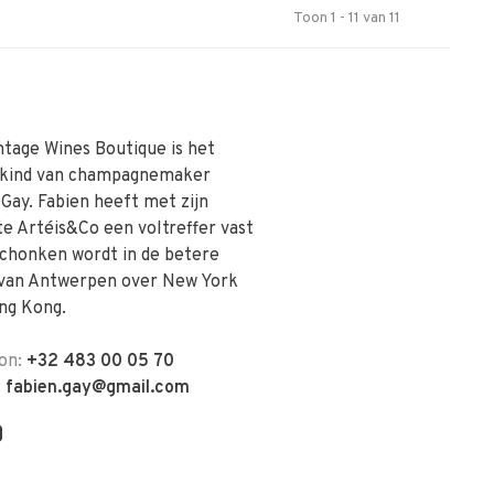
Toon 1 - 11 van 11
ntage Wines Boutique is het
skind van champagnemaker
 Gay. Fabien heeft met zijn
te Artéis&Co een voltreffer vast
schonken wordt in de betere
van Antwerpen over New York
ng Kong.
on:
+32 483 00 05 70
:
fabien.gay@gmail.com