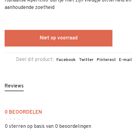
Italiaanse Aperitivo-uurtje met zijn vleugje bitterheid en
aanhoudende zoetheid
Niet op voorraad
Deel dit product:
Facebook
Twitter
Pinterest
E-mail
Reviews
0 BEOORDELEN
•
•
•
•
•
0 sterren op basis van 0 beoordelingen