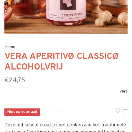
Home
VERA APERITIVØ CLASSICØ
ALCOHOLVRIJ
€24,75
Vera
•
•
•
•
•
Niet op voorraad
Deze old-school creatie doet denken aan het traditionele