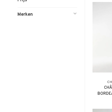
Prijs
Merken
CH
CHÂ
BORDEA
GRA