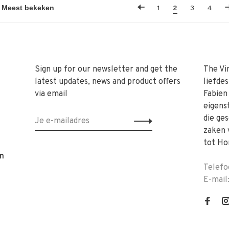
1
2
3
4
Sign up for our newsletter and get the
The Vi
latest updates, news and product offers
liefde
via email
Fabien
eigens
die ge
zaken 
tot Ho
n
Telefo
E-mail