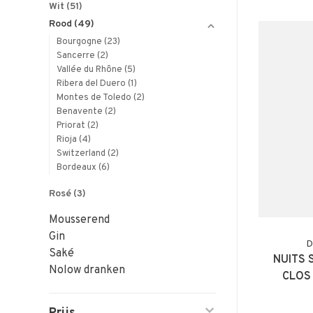
Wit
(51)
Rood
(49)
Bourgogne
(23)
Sancerre
(2)
Vallée du Rhône
(5)
Ribera del Duero
(1)
Montes de Toledo
(2)
Benavente
(2)
Priorat
(2)
Rioja
(4)
Switzerland
(2)
Bordeaux
(6)
Rosé
(3)
Mousserend
Gin
D
Saké
NUITS 
Nolow dranken
CLOS
L'A