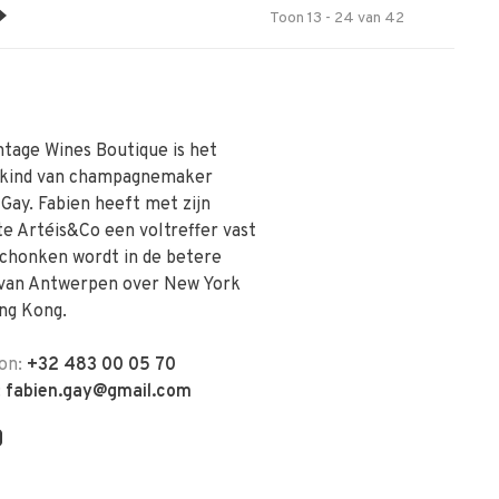
Toon 13 - 24 van 42
ntage Wines Boutique is het
skind van champagnemaker
 Gay. Fabien heeft met zijn
te Artéis&Co een voltreffer vast
schonken wordt in de betere
van Antwerpen over New York
ng Kong.
on:
+32 483 00 05 70
:
fabien.gay@gmail.com