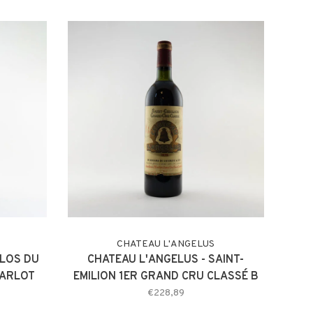
CHATEAU L'ANGELUS
CLOS DU
CHATEAU L'ANGELUS - SAINT-
'ARLOT
EMILION 1ER GRAND CRU CLASSÉ B
1978
€228,89